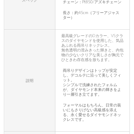
スペック
チェーン：Pt850/アズキチェーン
長さ：約45cm（フリーアジャス
ター）
最高級グレードのDカラー、VSクラ
スのダイヤモンドを使用した、気品
あふれる両吊りネックレス。
無色透明の澄みきった輝きと、内包
物の少ないクリアな美しさが胸元で
ひときわ存在感を放ちます。
両吊りデザインはトップが安定
し、デコルテに沿って美しくフィ
ット。
説明
シンプルで洗練されたフォルム
が、ダイヤモンド本来の輝きをよ
り一層引き立てます。
フォーマルはもちろん、日常の装
いにもさりげない高級感を添え
る、永く愛せるダイヤモンドネッ
クレスです。