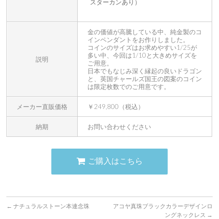
スターカンあり）
金の価値が高騰している中、純金製のコ
インペンダントをお作りしました。
コインのサイズはお求めやすい1/25が
多い中、今回は1/10と大きめサイズを
説明
ご用意。
日本でもなじみ深く縁起の良いドラゴン
と、英国チャールズ国王の図案のコイン
は限定枚数でのご用意です。
メーカー直販価格
￥249,800（税込）
納期
お問い合わせください
ご購入はこちら
←
ナチュラルストーン本連念珠
アコヤ真珠ブラックカラーデザインロ
ングネックレス
→