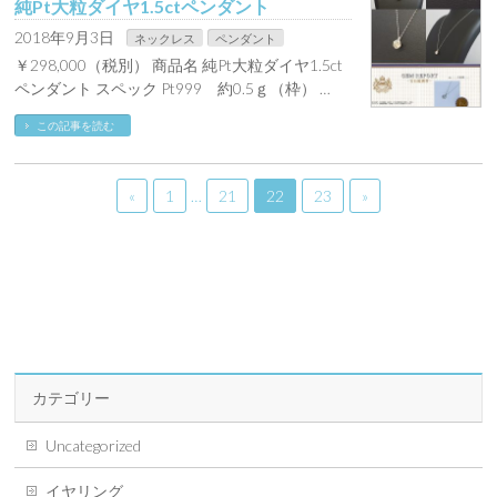
純Pt大粒ダイヤ1.5ctペンダント
2018年9月3日
ネックレス
ペンダント
￥298,000（税別） 商品名 純Pt大粒ダイヤ1.5ct
ペンダント スペック Pt999 約0.5ｇ（枠） …
この記事を読む
«
1
…
21
22
23
»
カテゴリー
Uncategorized
イヤリング