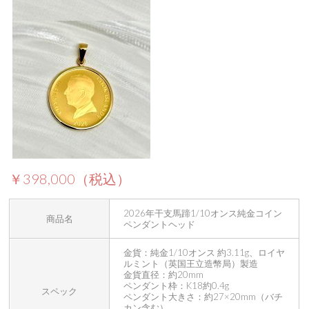
￥398,000（税込）
2026年干支馬蹄1/10オンス純金コイン
商品名
ペンダントヘッド
金貨：純金1/10オンス 約3.11g、ロイヤ
ルミント（英国王立造幣局）製造
金貨直径：約20mm
ペンダント枠：K18約0.4g
スペック
ペンダント大きさ：約27×20mm（バチ
カン含む）