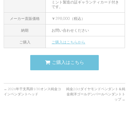
ミント製造の証ギャランティカード付き
です。
メーカー直販価格
￥398,000（税込）
納期
お問い合わせください
ご購入
ご購入はこちらから
ご購入はこちら
←
2026年干支馬蹄1/30オンス純金コ
純金2.0ctダイヤモンドペンダント＆純
インペンダントヘッド
金南洋ゴールデンパールペンダントト
ップ
→