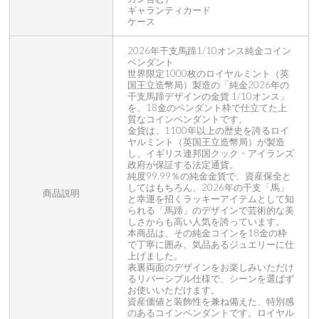
ギャランティカード
ケース
2026年干支馬蹄1/10オンス純金コイン
ペンダント
世界限定1000枚のロイヤルミント（英
国王立造幣局）製造の「純金2026年の
干支馬蹄デザインの金貨 1/10オンス」
を、18金のペンダント枠で仕立てた上
質なコインペンダントです。
金貨は、1100年以上の歴史を誇るロイ
ヤルミント（英国王立造幣局）が製造
し、イギリス連邦国クック・アイランズ
政府が保証する法定通貨。
純度99.99％の純金金貨で、資産保全と
してはもちろん、2026年の干支「馬」
商品説明
と幸運を招くラッキーアイテムとして知
られる「馬蹄」のデザインで芸術的な美
しさからも高い人気を誇っています。
本商品は、その純金コインを18金の枠
で丁寧に囲み、気品あるジュエリーに仕
上げました。
表裏両面のデザインをお楽しみいただけ
るリバーシブル仕様で、シーンを選ばず
お使いいただけます。
資産価値と装飾性を兼ね備えた、特別感
のあるコインペンダントです。ロイヤル