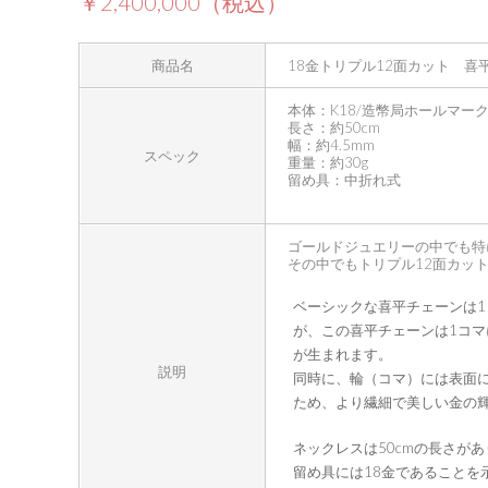
￥2,400,000（税込）
商品名
18金トリプル12面カット 喜
本体：K18/造幣局ホールマー
長さ：約50cm
幅：約4.5mm
スペック
重量：約30g
留め具：中折れ式
ゴールドジュエリーの中でも特
その中でもトリプル12面カッ
ベーシックな喜平チェーンは
が、この喜平チェーンは1コ
が生まれます。
説明
同時に、輪（コマ）には表面
ため、より繊細で美しい金の
ネックレスは50cmの長さが
留め具には18金であることを