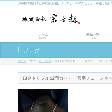
お客様の笑顔のために富士越はジュエリー＆アクセサリーを創り続け
ホーム
商品一覧
Home
Item
ブログ
HOME
»
ブログ
»
ネックレス
»
18金トリプル12面カット 喜平チェーンネックレス
18金トリプル12面カット 喜平チェーンネッ