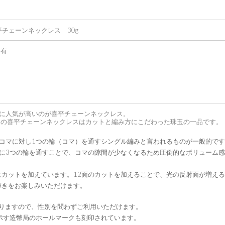
平チェーンネックレス 30g
ク有
に人気が高いのが喜平チェーンネックレス。
トの喜平チェーンネックレスはカットと編み方にこだわった珠玉の一品です。
1コマに対し1つの輪（コマ）を通すシングル編みと言われるものが一般的です
マに3つの輪を通すことで、コマの隙間が少なくなるため圧倒的なボリューム感
にカットを加えています。12面のカットを加えることで、光の反射面が増える
輝きをお楽しみいただけます。
ありますので、性別を問わずご利用いただけます。
示す造幣局のホールマークも刻印されています。