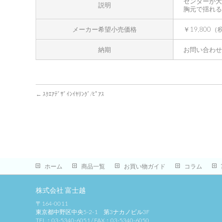
センターが大
説明
胸元で揺れる
メーカー希望小売価格
￥19,800
納期
お問い合わせ
←
ｽｸｴｱﾃﾞｻﾞｲﾝｲﾔﾘﾝｸﾞ/ﾋﾟｱｽ
ホーム
商品一覧
お買い物ガイド
コラム
株式会社 富士越
〒164-0011
東京都中野区中央5-2-1 第3ナカノビル3F
TEL：03-5340-6051 / FAX：03-5340-6050