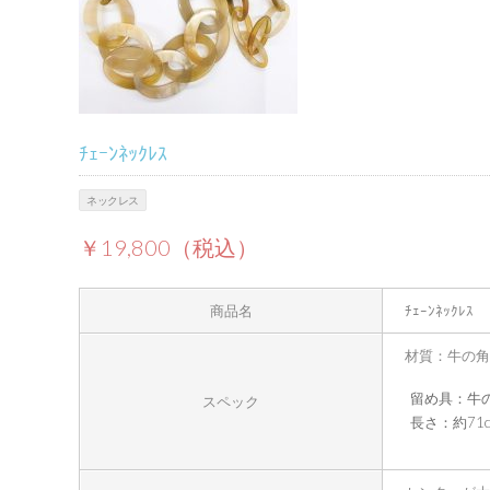
ﾁｪｰﾝﾈｯｸﾚｽ
ネックレス
￥19,800（税込）
商品名
ﾁｪｰﾝﾈｯｸﾚｽ
材質：牛の角
留め具：牛
スペック
長さ：約71