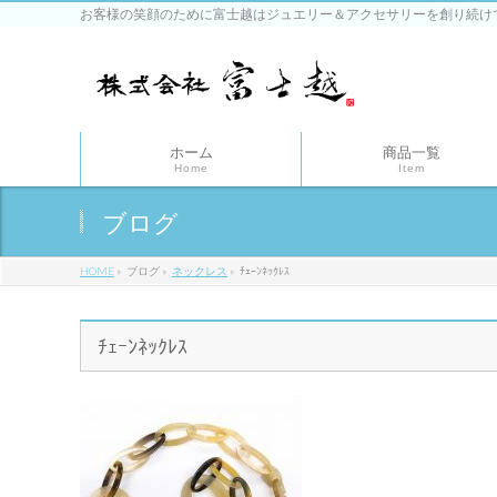
お客様の笑顔のために富士越はジュエリー＆アクセサリーを創り続け
ホーム
商品一覧
Home
Item
ブログ
HOME
»
ブログ
»
ネックレス
»
ﾁｪｰﾝﾈｯｸﾚｽ
ﾁｪｰﾝﾈｯｸﾚｽ