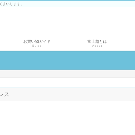
てまいります。
お買い物ガイド
富士越とは
Guide
About
レス