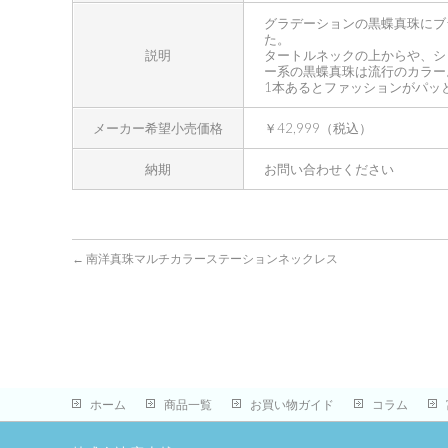
グラデーションの黒蝶真珠にブ
た。
説明
タートルネックの上からや、シ
ー系の黒蝶真珠は流行のカラー
1本あるとファッションがパッ
メーカー希望小売価格
￥42,999（税込）
納期
お問い合わせください
←
南洋真珠マルチカラーステーションネックレス
ホーム
商品一覧
お買い物ガイド
コラム