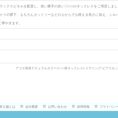
ラックスピネルを配置し、使い勝手の良い55cmのネックレスをご用意しまし
ャツの襟下、もちろんカットソーなどの上からでも映える長さに加え、シル
。
と華やぎます。
アコヤ真珠ナチュラルカラー8mm珠ネックレス&イヤリング/ピアスセ
富士越とは
会社概要
お問い合わせ
採用情報
プライバシ