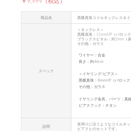
￥9,999（税込）
商品名
黒蝶真珠コイルネックレス＆イ
＜ネックレス＞
黒蝶真珠：11mmUP（バロッ
ブラックスピネル：約2mm（
その他：ガラス
ワイヤー：合金
長さ：約46cm
スペック
＜イヤリング/ピアス＞
黒蝶真珠：8mmUP（バロック
その他：ガラス
イヤリング金具、パーツ：真
ピアスフック：チタン
首周りに沿うようなコイルネッ
説明
ピアスとのセットです。