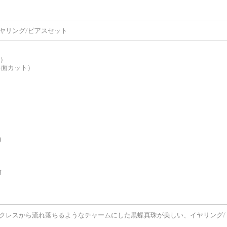
ヤリング/ピアスセット
ク）
多面カット）
）
鍮
クレスから流れ落ちるようなチャームにした黒蝶真珠が美しい、イヤリング/