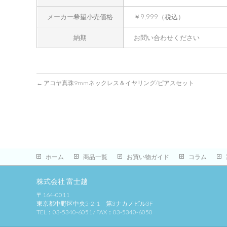
メーカー希望小売価格
￥9,999（税込）
納期
お問い合わせください
←
アコヤ真珠9mmネックレス＆イヤリング/ピアスセット
ホーム
商品一覧
お買い物ガイド
コラム
株式会社 富士越
〒164-0011
東京都中野区中央5-2-1 第3ナカノビル3F
TEL：03-5340-6051 / FAX：03-5340-6050