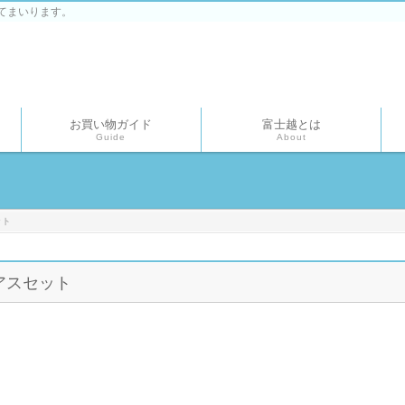
てまいります。
お買い物ガイド
富士越とは
Guide
About
ット
アスセット