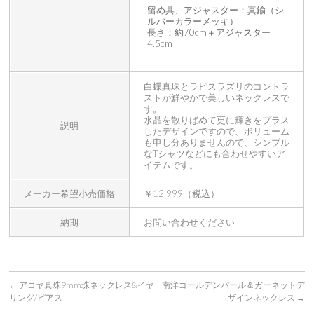
留め具、アジャスター：真鍮（シ
ルバーカラーメッキ）
長さ：約70cm＋アジャスター
4.5cm
白蝶真珠とラピスラズリのコントラ
ストが鮮やかで美しいネックレスで
す。
水晶を散りばめて更に輝きをプラス
説明
したデザインですので、ボリューム
も申し分ありませんので、シンプル
なTシャツなどにも合わせやすいア
イテムです。
メーカー希望小売価格
￥12,999（税込）
納期
お問い合わせください
←
アコヤ真珠9mm珠ネックレス&イヤ
南洋ゴールデンパール＆ガーネットデ
リング/ピアス
ザインネックレス
→