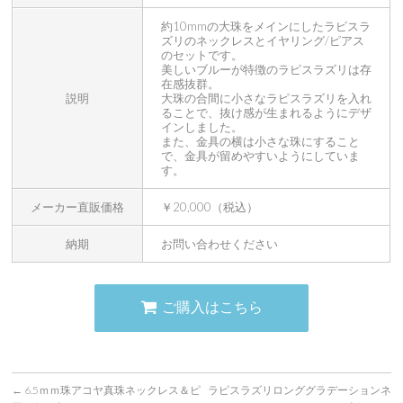
約10mmの大珠をメインにしたラピスラ
ズリのネックレスとイヤリング/ピアス
のセットです。
美しいブルーが特徴のラピスラズリは存
在感抜群。
説明
大珠の合間に小さなラピスラズリを入れ
ることで、抜け感が生まれるようにデザ
インしました。
また、金具の横は小さな珠にすること
で、金具が留めやすいようにしていま
す。
メーカー直販価格
￥20,000（税込）
納期
お問い合わせください
ご購入はこちら
←
6.5ｍｍ珠アコヤ真珠ネックレス＆ピ
ラピスラズリロンググラデーションネ