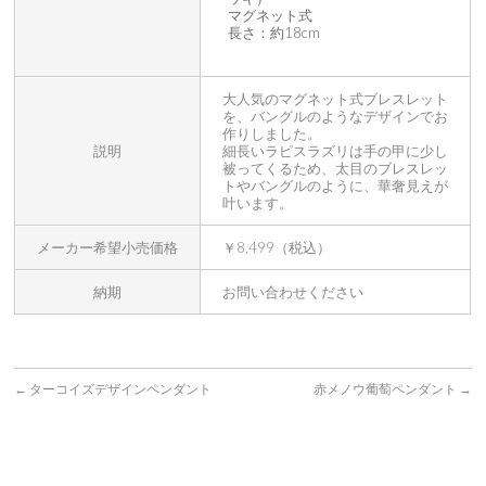
マグネット式
長さ：約18cm
大人気のマグネット式ブレスレット
を、バングルのようなデザインでお
作りしました。
説明
細長いラピスラズリは手の甲に少し
被ってくるため、太目のブレスレッ
トやバングルのように、華奢見えが
叶います。
メーカー希望小売価格
￥8,499（税込）
納期
お問い合わせください
←
ターコイズデザインペンダント
赤メノウ葡萄ペンダント
→