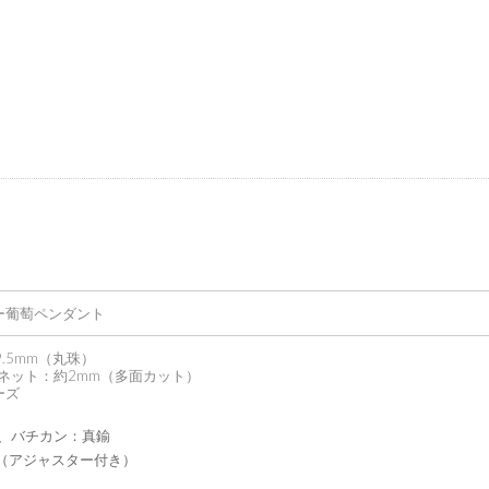
ー葡萄ペンダント
9.5mm（丸珠）
ネット：約2mm（多面カット）
ーズ
、バチカン：真鍮
cm（アジャスター付き）