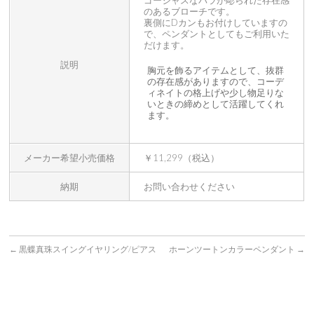
ゴージャスなバラが彫られた存在感
のあるブローチです。
裏側にDカンもお付けしていますの
で、ペンダントとしてもご利用いた
だけます。
説明
胸元を飾るアイテムとして、抜群
の存在感がありますので、コーデ
ィネイトの格上げや少し物足りな
いときの締めとして活躍してくれ
ます。
メーカー希望小売価格
￥11,299（税込）
納期
お問い合わせください
←
黒蝶真珠スイングイヤリング/ピアス
ホーンツートンカラーペンダント
→