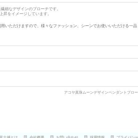
た繊細なデザインのブローチです。
上昇をイメージしています。
利用いただけますので、様々なファッション、シーンでお使いいただける一品
アコヤ真珠ムーンデザインペンダントブロ
富士越とは
会社概要
お問い合わせ
採用情報
プライバシ