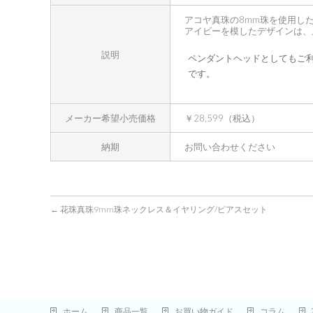
アコヤ真珠の8mm珠を使用し
アイビーを模したデザインは、
説明
ペンダントヘッドとしてもご
です。
メーカー希望小売価格
￥28,599（税込）
納期
お問い合わせください
←
花珠真珠9mm珠ネックレス＆イヤリング/ピアスセット
ホーム
商品一覧
お買い物ガイド
コラム