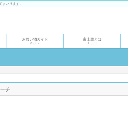
てまいります。
お買い物ガイド
富士越とは
Guide
About
ーチ