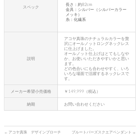
長さ：約82cm
スペック
金具：シルバー（シルバーカラー
メッキ）
糸：化繊系
アコヤ真珠のナチュラルカラーを贅
沢にオールノットロングネックレス
に仕上げました。
オールノット仕上げはとてもしなや
説明
か、お使いいただきやすいかと思い
ます。
どの色合いにも合わせやすく、いろ
いろな場面で活躍するネックレスで
す。
メーカー希望小売価格
￥149,999（税込）
納期
お問い合わせください
←
アコヤ真珠 デザインブローチ
ブルートパーズスクエアペンダント
→