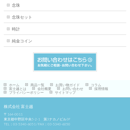
念珠
念珠セット
時計
純金コイン
ホーム
商品一覧
お買い物ガイド
コラム
富士越とは
会社概要
お問い合わせ
採用情報
プライバシーポリシー
サイトマップ
株式会社 富士越
〒164-0011
東京都中野区中央5-2-1 第3ナカノビル3F
TEL：03-5340-6051 / FAX：03-5340-6050